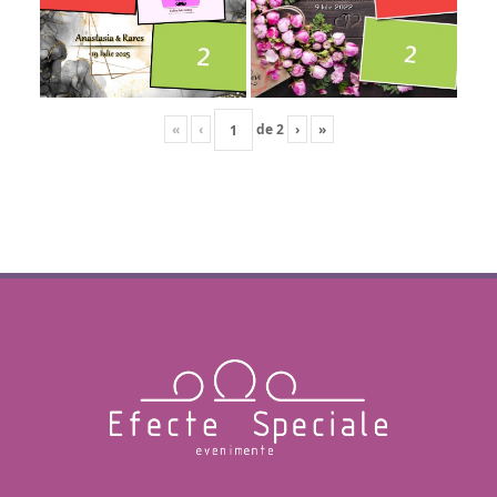
«
‹
de
2
›
»