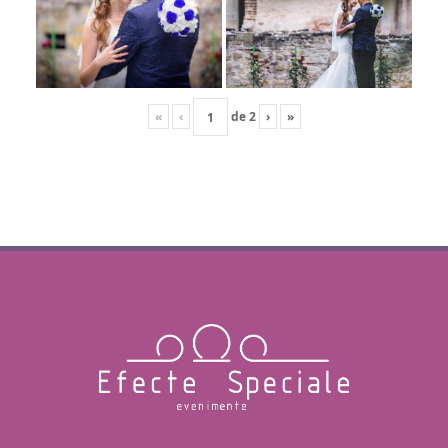
«
‹
de
2
›
»