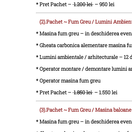
* Pret Pachet –
1.200 lei
– 950 lei
(2).Pachet ~ Fum Greu / Lumini Ambient
*
Masina fum greu – in deschiderea eveni
*
Gheata carbonica alementare masina fum
*
Lumini ambientale / arhitecturale – 12 d
*
Operator montare / demontare lumini a
*
Operator masina fum greu
* Pret Pachet –
1.850 lei
– 1.550 lei
(3).Pachet
~
Fum Greu / Masina baloane
*
Masina fum greu – in deschiderea eveni