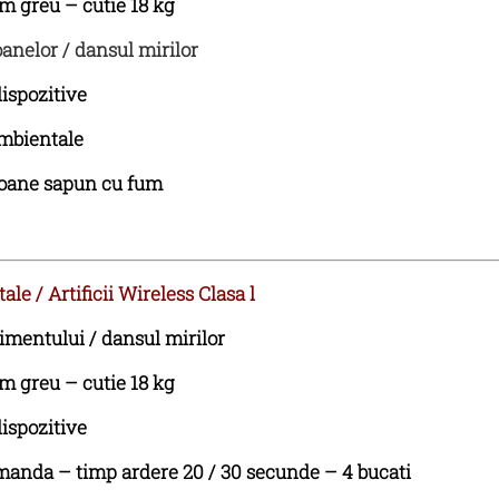
m greu – cutie 18 kg
anelor / dansul mirilor
ispozitive
mbientale
oane sapun cu fum
e / Artificii Wireless Clasa l
mentului / dansul mirilor
m greu – cutie 18 kg
ispozitive
comanda – timp ardere 20 / 30 secunde – 4 bucati