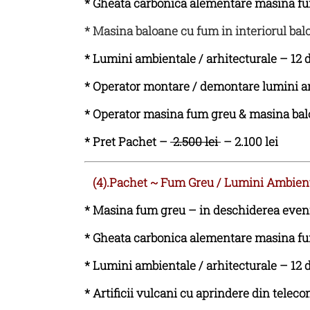
*
Gheata carbonica alementare masina fu
* Masina baloane cu fum in interiorul balo
*
Lumini ambientale / arhitecturale – 12 d
*
Operator montare / demontare lumini a
*
Operator masina fum greu & masina bal
* Pret Pachet –
2.500 lei
– 2.100 lei
(4).Pachet
~
Fum Greu / Lumini Ambiental
*
Masina fum greu – in deschiderea eveni
*
Gheata carbonica alementare masina fu
*
Lumini ambientale / arhitecturale – 12 d
* Artificii vulcani cu aprindere din tele