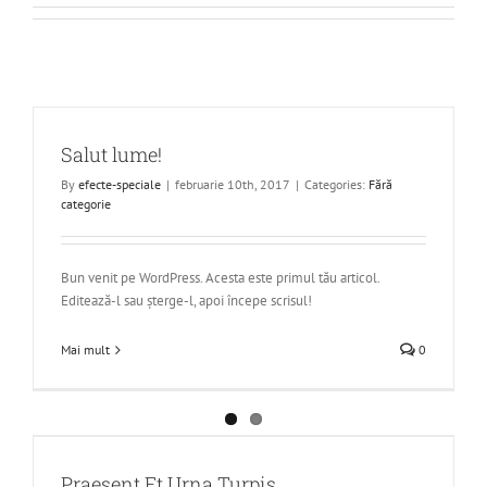
Salut lume!
By
efecte-speciale
|
februarie 10th, 2017
|
Categories:
Fără
categorie
Bun venit pe WordPress. Acesta este primul tău articol.
Editează-l sau șterge-l, apoi începe scrisul!
Mai mult
0
Praesent Et Urna Turpis