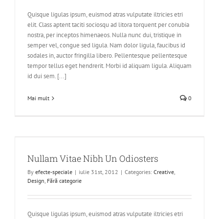
Quisque ligulas ipsum, euismod atras vulputate iltricies etri
elit. Class aptent taciti sociosqu ad litora torquent per conubia
nostra, per inceptos himenaeos. Nulla nunc dui, tristique in
semper vel, congue sed ligula. Nam dolor ligula, faucibus id
sodales in, auctor fringilla libero. Pellentesque pellentesque
tempor tellus eget hendrerit. Morbi id aliquam ligula. Aliquam
id dui sem. [...]
Mai mult
0
Nullam Vitae Nibh Un Odiosters
By
efecte-speciale
|
iulie 31st, 2012
|
Categories:
Creative
,
Design
,
Fără categorie
Quisque ligulas ipsum, euismod atras vulputate iltricies etri