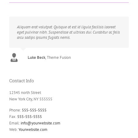
Aliquam erat volutpat. Quisque at est id ligula facilisis laoreet
eget pulvinar nibh. Suspendisse at ultrices dui. Curabitur ac felis
arcu sadips ipsums fugiats nemis.
Luke Beck
,
Theme Fusion
Contact Info
12345 north Street
New York City, NY 555555
Phone:
555-555-5555
Fax:
555-555-5555
Email:
info@yourwebsite.com
Web:
Yourwebsite.com