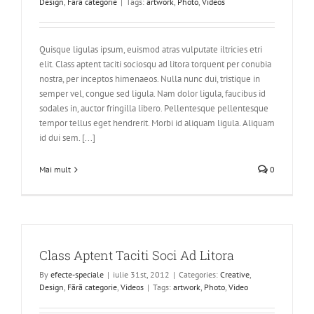
Design
,
Fără categorie
|
Tags:
artwork
,
Photo
,
Videos
Quisque ligulas ipsum, euismod atras vulputate iltricies etri
elit. Class aptent taciti sociosqu ad litora torquent per conubia
nostra, per inceptos himenaeos. Nulla nunc dui, tristique in
semper vel, congue sed ligula. Nam dolor ligula, faucibus id
sodales in, auctor fringilla libero. Pellentesque pellentesque
tempor tellus eget hendrerit. Morbi id aliquam ligula. Aliquam
id dui sem. [...]
Mai mult
0
Class Aptent Taciti Soci Ad Litora
By
efecte-speciale
|
iulie 31st, 2012
|
Categories:
Creative
,
Design
,
Fără categorie
,
Videos
|
Tags:
artwork
,
Photo
,
Video