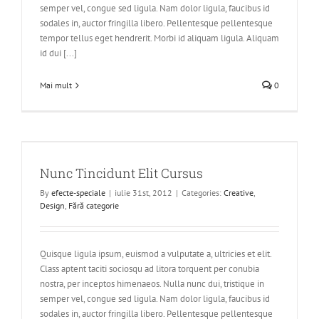
semper vel, congue sed ligula. Nam dolor ligula, faucibus id
sodales in, auctor fringilla libero. Pellentesque pellentesque
tempor tellus eget hendrerit. Morbi id aliquam ligula. Aliquam
id dui [...]
Mai mult
0
Nunc Tincidunt Elit Cursus
By
efecte-speciale
|
iulie 31st, 2012
|
Categories:
Creative
,
Design
,
Fără categorie
Quisque ligula ipsum, euismod a vulputate a, ultricies et elit.
Class aptent taciti sociosqu ad litora torquent per conubia
nostra, per inceptos himenaeos. Nulla nunc dui, tristique in
semper vel, congue sed ligula. Nam dolor ligula, faucibus id
sodales in, auctor fringilla libero. Pellentesque pellentesque