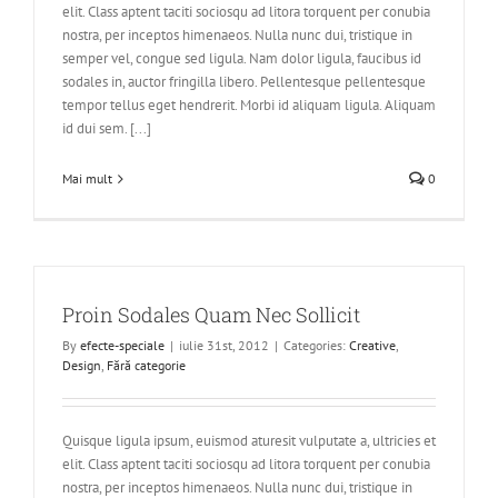
elit. Class aptent taciti sociosqu ad litora torquent per conubia
nostra, per inceptos himenaeos. Nulla nunc dui, tristique in
semper vel, congue sed ligula. Nam dolor ligula, faucibus id
sodales in, auctor fringilla libero. Pellentesque pellentesque
tempor tellus eget hendrerit. Morbi id aliquam ligula. Aliquam
id dui sem. [...]
Mai mult
0
Proin Sodales Quam Nec Sollicit
By
efecte-speciale
|
iulie 31st, 2012
|
Categories:
Creative
,
Design
,
Fără categorie
Quisque ligula ipsum, euismod aturesit vulputate a, ultricies et
elit. Class aptent taciti sociosqu ad litora torquent per conubia
nostra, per inceptos himenaeos. Nulla nunc dui, tristique in