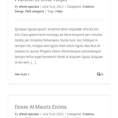
By
efecte-speciale
|
iulie 31st, 2012
|
Categories:
Creative
,
Design
,
Fără categorie
|
Tags:
Video
Quisque ligulas ipsum, euismod atras vulputate iltricies etri
elit. Class aptent taciti sociosqu ad litora torquent per conubia
nostra, per inceptos himenaeos. Nulla nunc dui, tristique in
semper vel, congue sed ligula. Nam dolor ligula, faucibus id
sodales in, auctor fringilla libero. Pellentesque pellentesque
tempor tellus eget hendrerit. Morbi id aliquam ligula. Aliquam
id dui sem. [...]
Mai mult
0
Donec At Mauris Enims
By
efecte-speciale
|
iulie 31st, 2012
|
Categories:
Creative
,