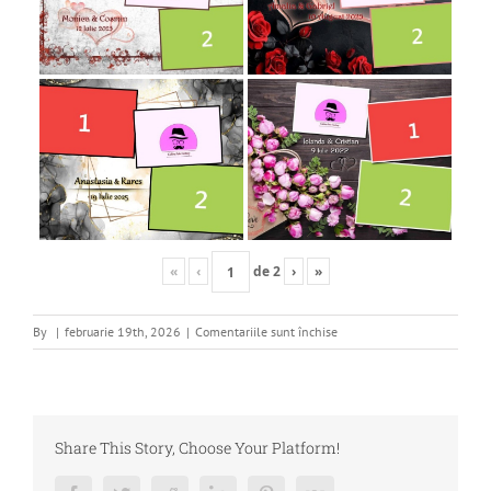
«
‹
de
2
›
»
pentru
By
|
februarie 19th, 2026
|
Comentariile sunt închise
Modele
Template-
uri
Share This Story, Choose Your Platform!