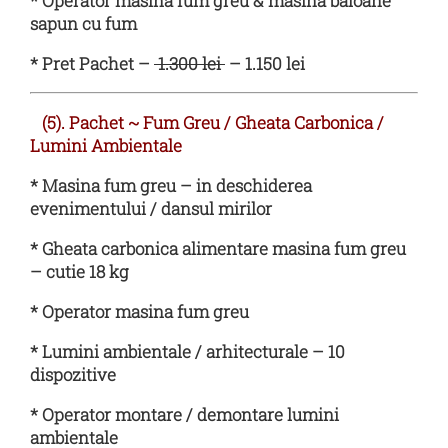
* Operator masina fum greu & masina baloane
sapun cu fum
* Pret Pachet –
1.300 lei
– 1.150 lei
(5). Pachet
~
Fum Greu / Gheata Carbonica /
Lumini Ambientale
*
Masina fum greu – in deschiderea
evenimentului / dansul mirilor
* Gheata carbonica alimentare masina fum greu
– cutie 18 kg
* Operator masina fum greu
*
Lumini ambientale / arhitecturale – 10
dispozitive
* Operator montare / demontare lumini
ambientale