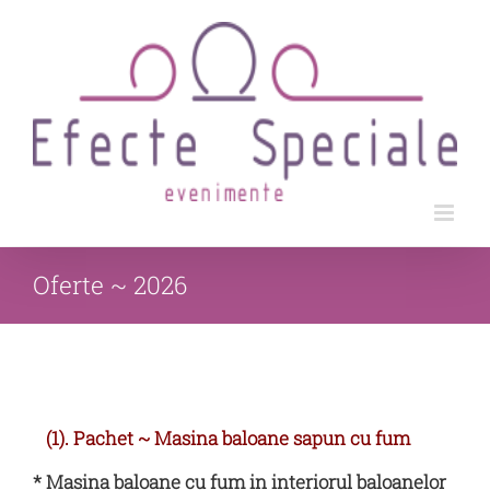
Skip
to
content
Oferte ~ 2026
(1). Pachet
~
Masina baloane sapun cu fum
* Masina baloane cu fum in interiorul baloanelor