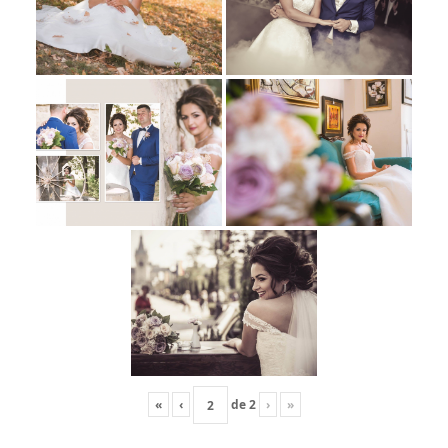
«
‹
de
2
›
»