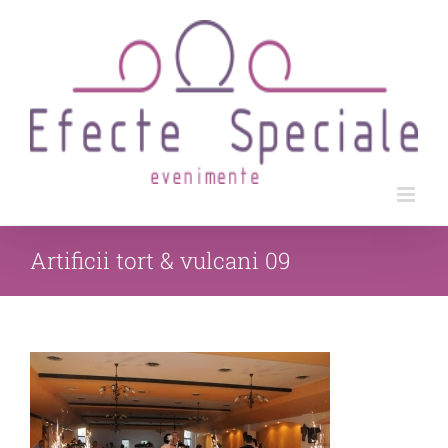
Skip
to
content
Artificii tort & vulcani 09