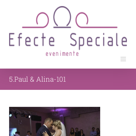
Skip
to
content
5.Paul & Alina-101