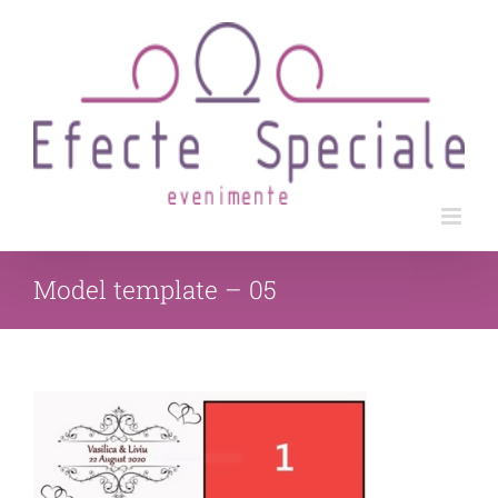
Skip
to
content
Model template – 05